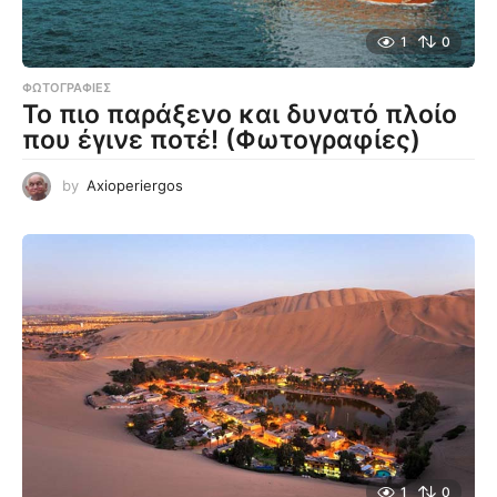
1
0
ΦΩΤΟΓΡΑΦΊΕΣ
Το πιο παράξενο και δυνατό πλοίο
που έγινε ποτέ! (Φωτογραφίες)
by
Axioperiergos
1
0