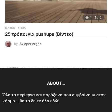
1
0
ΒΊΝΤΕΟ
ΥΓΕΊΑ
25 τρόποι για pushups (Βίντεο)
by
Axioperiergos
ABOUT…
Όλα τα περίεργα και παράξενα που συμβαίνουν στον
κόσμο... θα τα δείτε όλα εδώ!