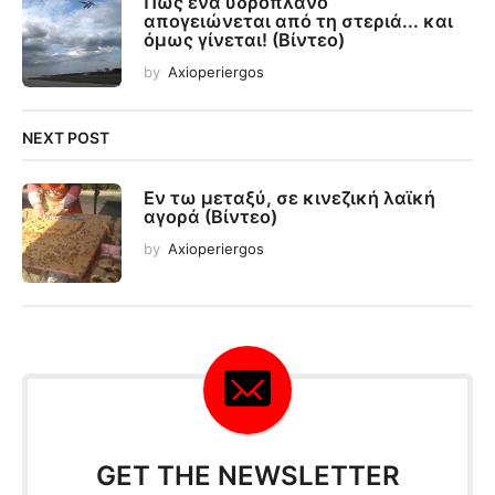
Πως ένα υδροπλάνο
απογειώνεται από τη στεριά... και
όμως γίνεται! (Βίντεο)
by
Axioperiergos
NEXT POST
Εν τω μεταξύ, σε κινεζική λαϊκή
αγορά (Βίντεο)
by
Axioperiergos
GET THE NEWSLETTER