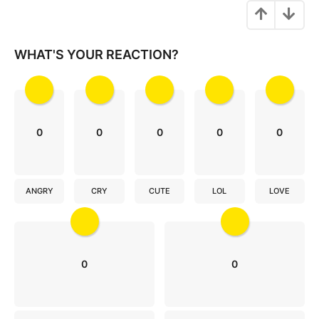
a
t
i
WHAT'S YOUR REACTION?
o
n
0
0
0
0
0
ANGRY
CRY
CUTE
LOL
LOVE
0
0