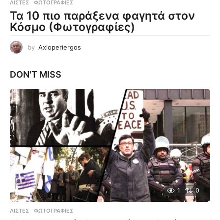
ΛΊΣΤΕΣ
,
ΦΩΤΟΓΡΑΦΊΕΣ
Τα 10 πιο παράξενα φαγητά στον
Κόσμο (Φωτογραφίες)
by
Axioperiergos
DON'T MISS
1
0
ΛΊΣΤΕΣ
,
ΦΩΤΟΓΡΑΦΊΕΣ