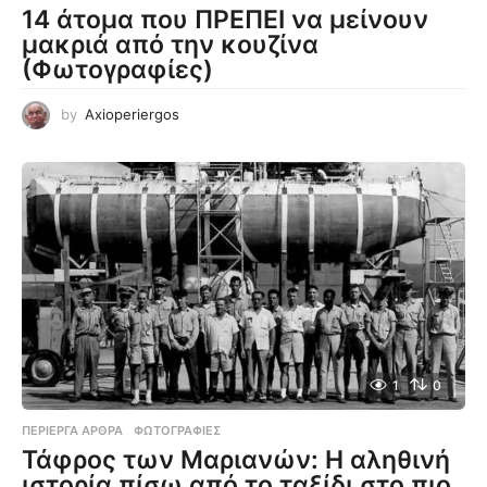
14 άτομα που ΠΡΕΠΕΙ να μείνουν
μακριά από την κουζίνα
(Φωτογραφίες)
by
Axioperiergos
1
0
ΠΕΡΊΕΡΓΑ ΆΡΘΡΑ
,
ΦΩΤΟΓΡΑΦΊΕΣ
Τάφρος των Μαριανών: Η αληθινή
ιστορία πίσω από το ταξίδι στο πιο