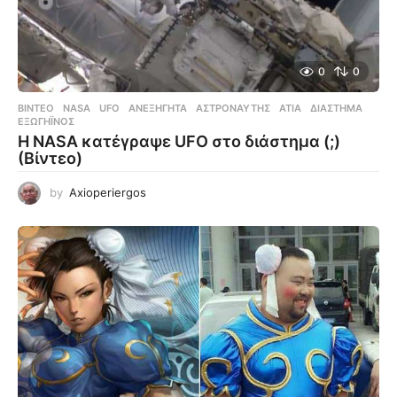
0
0
ΒΊΝΤΕΟ
NASA
,
UFO
,
ΑΝΕΞΉΓΗΤΑ
,
ΑΣΤΡΟΝΑΎΤΗΣ
,
ΑΤΙΑ
,
ΔΙΆΣΤΗΜΑ
,
ΕΞΩΓΉΙΝΟΣ
Η NASA κατέγραψε UFO στο διάστημα (;)
(Βίντεο)
by
Axioperiergos