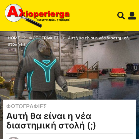
HOME
ΦΩΤΟΓΡΑΦΊΕΣ
Αυτή θα είναι η νέα διαστημική
στολή (;)
ΦΩΤΟΓΡΑΦΊΕΣ
1
Αυτή θα είναι η νέα
2
έ
διαστημική στολή (;)
τ
η