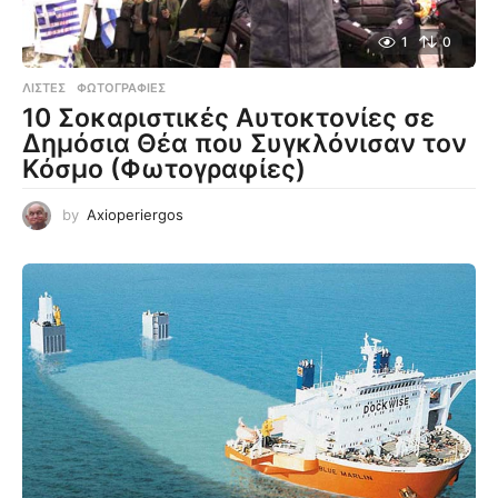
1
0
ΛΊΣΤΕΣ
,
ΦΩΤΟΓΡΑΦΊΕΣ
10 Σοκαριστικές Αυτοκτονίες σε
Δημόσια Θέα που Συγκλόνισαν τον
Κόσμο (Φωτογραφίες)
by
Axioperiergos