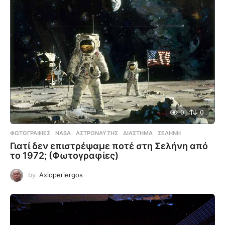
0
0
ΦΩΤΟΓΡΑΦΊΕΣ
NASA
,
ΑΣΤΡΟΝΑΎΤΗΣ
,
ΔΙΆΣΤΗΜΑ
,
ΣΕΛΉΝΗ
Γιατί δεν επιστρέψαμε ποτέ στη Σελήνη από
το 1972; (Φωτογραφίες)
by
Axioperiergos