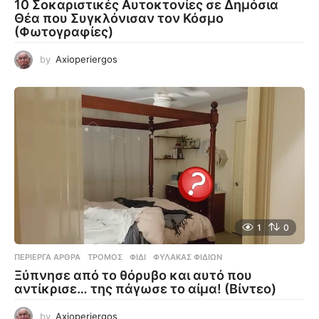
10 Σοκαριστικές Αυτοκτονίες σε Δημόσια
Θέα που Συγκλόνισαν τον Κόσμο
(Φωτογραφίες)
by
Axioperiergos
1
0
ΠΕΡΊΕΡΓΑ ΆΡΘΡΑ
ΤΡΌΜΟΣ
,
ΦΊΔΙ
,
ΦΎΛΑΚΑΣ ΦΙΔΙΏΝ
Ξύπνησε από το θόρυβο και αυτό που
αντίκρισε… της πάγωσε το αίμα! (Βίντεο)
by
Axioperiergos