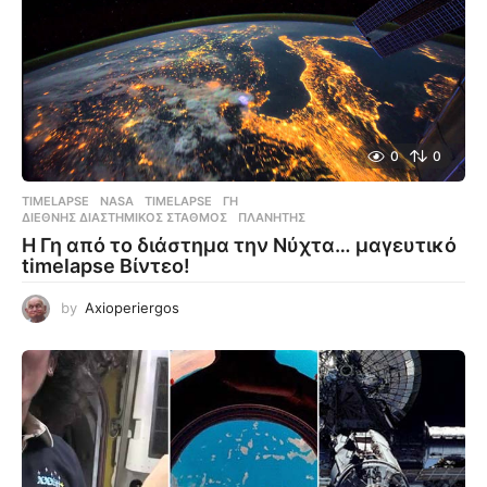
0
0
TIMELAPSE
NASA
,
TIMELAPSE
,
ΓΗ
,
ΔΙΕΘΝΉΣ ΔΙΑΣΤΗΜΙΚΌΣ ΣΤΑΘΜΌΣ
,
ΠΛΑΝΉΤΗΣ
Η Γη από το διάστημα την Νύχτα… μαγευτικό
timelapse Βίντεο!
by
Axioperiergos