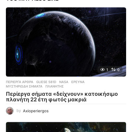
1
0
ΠΕΡΊΕΡΓΑ ΆΡΘΡΑ
GLIESE 581D
,
NASA
,
ΈΡΕΥΝΑ
,
ΜΥΣΤΗΡΙΏΔΗ ΣΉΜΑΤΑ
,
ΠΛΑΝΉΤΗΣ
Περίεργα σήματα «δείχνουν» κατοικήσιμο
πλανήτη 22 έτη φωτός μακριά
by
Axioperiergos