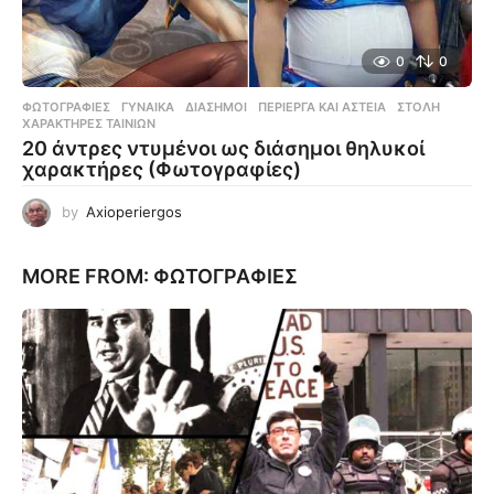
0
0
ΦΩΤΟΓΡΑΦΊΕΣ
ΓΥΝΑΊΚΑ
,
ΔΙΆΣΗΜΟΙ
,
ΠΕΡΊΕΡΓΑ ΚΑΙ ΑΣΤΕΊΑ
,
ΣΤΟΛΉ
,
ΧΑΡΑΚΤΉΡΕΣ ΤΑΙΝΙΏΝ
20 άντρες ντυμένοι ως διάσημοι θηλυκοί
χαρακτήρες (Φωτογραφίες)
by
Axioperiergos
MORE FROM:
ΦΩΤΟΓΡΑΦΊΕΣ