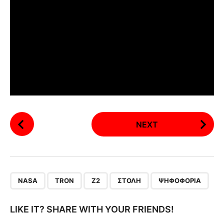
P
NEXT
o
s
t
P
,
,
,
,
a
NASA
TRON
Z2
ΣΤΟΛΉ
ΨΗΦΟΦΟΡΊΑ
g
i
LIKE IT? SHARE WITH YOUR FRIENDS!
n