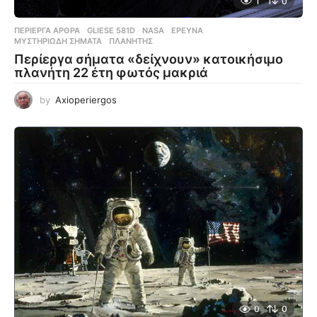
1
0
ΠΕΡΊΕΡΓΑ ΆΡΘΡΑ
GLIESE 581D
,
NASA
,
ΈΡΕΥΝΑ
,
ΜΥΣΤΗΡΙΏΔΗ ΣΉΜΑΤΑ
,
ΠΛΑΝΉΤΗΣ
Περίεργα σήματα «δείχνουν» κατοικήσιμο
πλανήτη 22 έτη φωτός μακριά
by
Axioperiergos
0
0