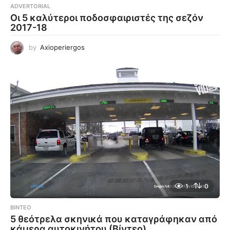
ADVERTORIAL
Οι 5 καλύτεροι ποδοσφαιριστές της σεζόν
2017-18
by
Axioperiergos
1
0
ΒΊΝΤΕΟ
5 θεότρελα σκηνικά που καταγράφηκαν από
κάμερα αυτοκινήτου (Βίντεο)