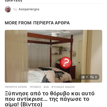
by
Axioperiergos
MORE FROM:
ΠΕΡΊΕΡΓΑ ΆΡΘΡΑ
1
0
ΠΕΡΊΕΡΓΑ ΆΡΘΡΑ
ΤΡΌΜΟΣ
,
ΦΊΔΙ
,
ΦΎΛΑΚΑΣ ΦΙΔΙΏΝ
Ξύπνησε από το θόρυβο και αυτό
που αντίκρισε… της πάγωσε το
αίμα! (Βίντεο)