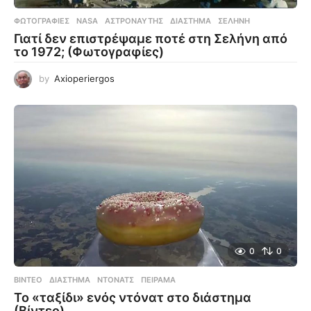
ΦΩΤΟΓΡΑΦΊΕΣ
NASA
,
ΑΣΤΡΟΝΑΎΤΗΣ
,
ΔΙΆΣΤΗΜΑ
,
ΣΕΛΉΝΗ
Γιατί δεν επιστρέψαμε ποτέ στη Σελήνη από
το 1972; (Φωτογραφίες)
by
Axioperiergos
0
0
ΒΊΝΤΕΟ
ΔΙΆΣΤΗΜΑ
,
ΝΤΌΝΑΤΣ
,
ΠΕΊΡΑΜΑ
Το «ταξίδι» ενός ντόνατ στο διάστημα
(Βίντεο)