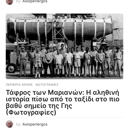
by
Axioperiergos
1
0
ΠΕΡΊΕΡΓΑ ΆΡΘΡΑ
,
ΦΩΤΟΓΡΑΦΊΕΣ
Τάφρος των Μαριανών: Η αληθινή
ιστορία πίσω από το ταξίδι στο πιο
βαθύ σημείο της Γης
(Φωτογραφίες)
by
Axioperiergos