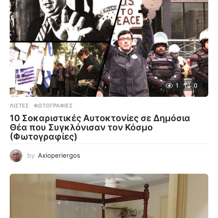
1
0
ΛΊΣΤΕΣ
,
ΦΩΤΟΓΡΑΦΊΕΣ
10 Σοκαριστικές Αυτοκτονίες σε Δημόσια
Θέα που Συγκλόνισαν τον Κόσμο
(Φωτογραφίες)
by
Axioperiergos