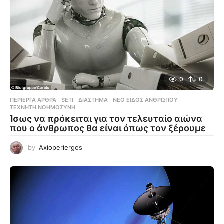
0
0
ΠΕΡΊΕΡΓΑ ΆΡΘΡΑ
SETI
,
ΔΙΆΣΤΗΜΑ
,
ΝΈΟ ΕΊΔΟΣ ΑΝΘΡΏΠΟΥ
,
ΤΕΧΝΗΤΉ ΝΟΗΜΟΣΎΝΗ
Ίσως να πρόκειται για τον τελευταίο αιώνα
που ο άνθρωπος θα είναι όπως τον ξέρουμε
by
Axioperiergos