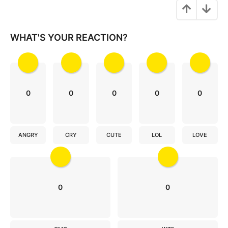
o
n
WHAT'S YOUR REACTION?
0
0
0
0
0
ANGRY
CRY
CUTE
LOL
LOVE
0
0