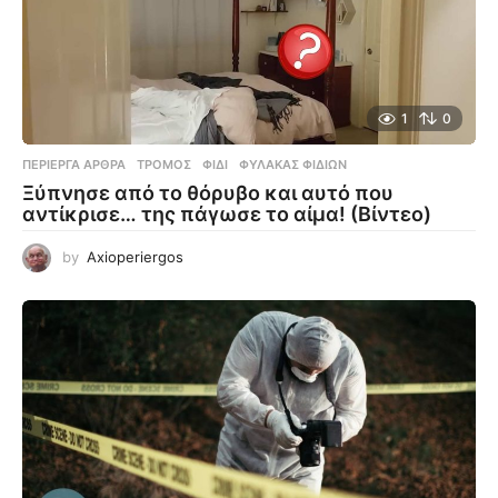
1
0
ΠΕΡΊΕΡΓΑ ΆΡΘΡΑ
ΤΡΌΜΟΣ
,
ΦΊΔΙ
,
ΦΎΛΑΚΑΣ ΦΙΔΙΏΝ
Ξύπνησε από το θόρυβο και αυτό που
αντίκρισε… της πάγωσε το αίμα! (Βίντεο)
by
Axioperiergos