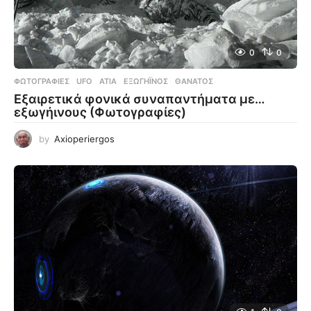
0
0
ΦΩΤΟΓΡΑΦΊΕΣ
UFO
,
ΑΤΙΑ
,
ΕΞΩΓΉΙΝΟΣ
,
ΘΆΝΑΤΟΣ
Εξαιρετικά φονικά συναπαντήματα με…
εξωγήινους (Φωτογραφίες)
by
Axioperiergos