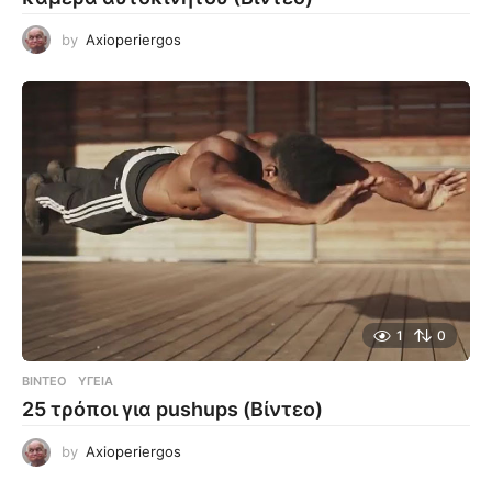
by
Axioperiergos
1
0
ΒΊΝΤΕΟ
ΥΓΕΊΑ
25 τρόποι για pushups (Βίντεο)
by
Axioperiergos