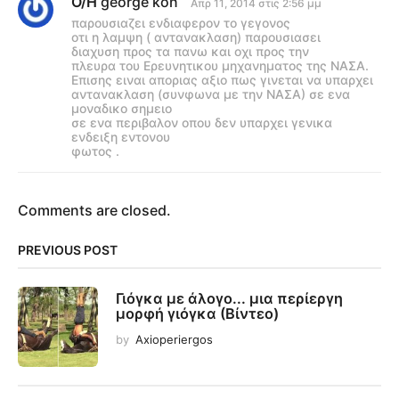
Ο/Η
george kon
λ
Απρ 11, 2014 στις 2:56 μμ
έ
παρουσιαζει ενδιαφερον το γεγονος
ε
οτι η λαμψη ( αντανακλαση) παρουσιασει
ι
διαχυση προς τα πανω και οχι προς την
:
πλευρα του Ερευνητικου μηχανηματος της ΝΑΣΑ.
Επισης ειναι αποριας αξιο πως γινεται να υπαρχει
αντανακλαση (συνφωνα με την ΝΑΣΑ) σε ενα
μοναδικο σημειο
σε ενα περιβαλον οπου δεν υπαρχει γενικα
ενδειξη εντονου
φωτος .
Comments are closed.
PREVIOUS POST
Γιόγκα με άλογο... μια περίεργη
μορφή γιόγκα (Βίντεο)
by
Axioperiergos