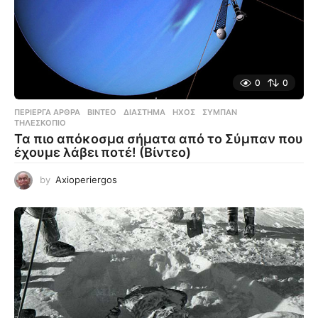
0
0
ΠΕΡΊΕΡΓΑ ΆΡΘΡΑ
,
ΒΊΝΤΕΟ
ΔΙΆΣΤΗΜΑ
,
ΉΧΟΣ
,
ΣΎΜΠΑΝ
,
ΤΗΛΕΣΚΌΠΙΟ
Τα πιο απόκοσμα σήματα από το Σύμπαν που
έχουμε λάβει ποτέ! (Βίντεο)
by
Axioperiergos