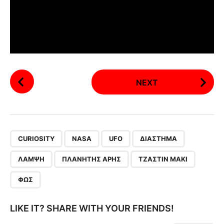
P
NEXT
o
s
t
P
,
,
,
,
,
,
,
a
CURIOSITY
NASA
UFO
ΔΙΆΣΤΗΜΑ
g
ΛΆΜΨΗ
ΠΛΑΝΉΤΗΣ ΆΡΗΣ
ΤΖΆΣΤΙΝ ΜΆΚΙ
i
n
ΦΩΣ
a
t
LIKE IT? SHARE WITH YOUR FRIENDS!
i