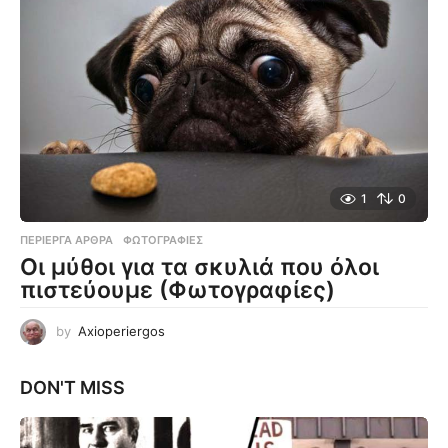
1
0
ΠΕΡΊΕΡΓΑ ΆΡΘΡΑ
,
ΦΩΤΟΓΡΑΦΊΕΣ
Οι μύθοι για τα σκυλιά που όλοι
πιστεύουμε (Φωτογραφίες)
by
Axioperiergos
DON'T MISS