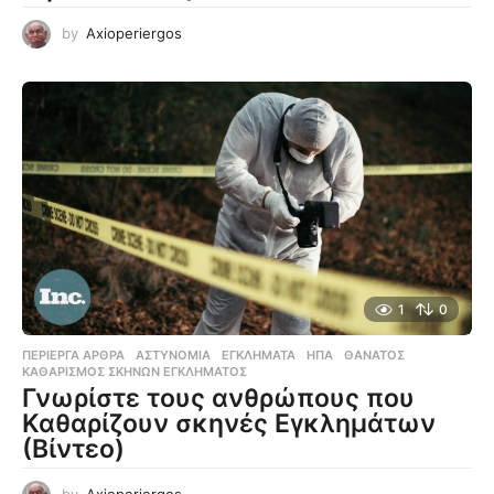
by
Axioperiergos
1
0
ΠΕΡΊΕΡΓΑ ΆΡΘΡΑ
ΑΣΤΥΝΟΜΊΑ
,
ΕΓΚΛΉΜΑΤΑ
,
ΗΠΑ
,
ΘΆΝΑΤΟΣ
,
ΚΑΘΑΡΙΣΜΌΣ ΣΚΗΝΏΝ ΕΓΚΛΉΜΑΤΟΣ
Γνωρίστε τους ανθρώπους που
Καθαρίζουν σκηνές Εγκλημάτων
(Βίντεο)
by
Axioperiergos