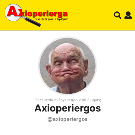
Τελευταία ενέργεια πριν από 3 μήνες
Axioperiergos
@axioperiergos