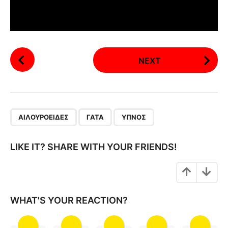
P
NEXT
o
s
t
P
,
,
a
ΑΙΛΟΥΡΟΕΙΔΈΣ
ΓΆΤΑ
ΎΠΝΟΣ
g
i
LIKE IT? SHARE WITH YOUR FRIENDS!
n
a
t
i
WHAT'S YOUR REACTION?
o
n