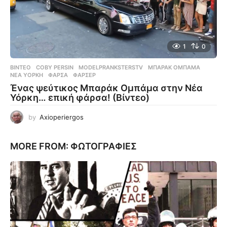
1
0
ΒΊΝΤΕΟ
COBY PERSIN
,
MODELPRANKSTERSTV
,
ΜΠΑΡΆΚ ΟΜΠΆΜΑ
,
ΝΈΑ ΥΌΡΚΗ
,
ΦΆΡΣΑ
,
ΦΑΡΣΈΡ
Ένας ψεύτικος Μπαράκ Ομπάμα στην Νέα
Υόρκη… επική φάρσα! (Βίντεο)
by
Axioperiergos
MORE FROM:
ΦΩΤΟΓΡΑΦΊΕΣ