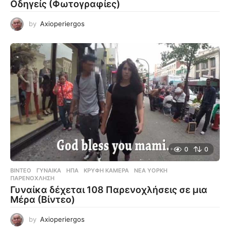
Οδηγείς (Φωτογραφίες)
by
Axioperiergos
0
0
ΒΊΝΤΕΟ
ΓΥΝΑΊΚΑ
,
ΗΠΑ
,
ΚΡΥΦΉ ΚΆΜΕΡΑ
,
ΝΈΑ ΥΌΡΚΗ
,
ΠΑΡΕΝΌΧΛΗΣΗ
Γυναίκα δέχεται 108 Παρενοχλήσεις σε μια
Μέρα (Βίντεο)
by
Axioperiergos