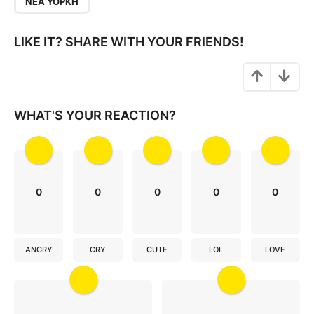
ΝΈΑ ΥΌΡΚΗ
i
n
LIKE IT? SHARE WITH YOUR FRIENDS!
a
t
i
o
WHAT'S YOUR REACTION?
n
0
0
0
0
0
ANGRY
CRY
CUTE
LOL
LOVE