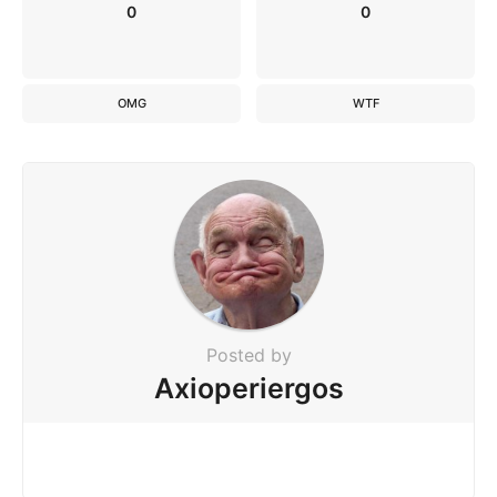
0
0
OMG
WTF
Posted by
Axioperiergos