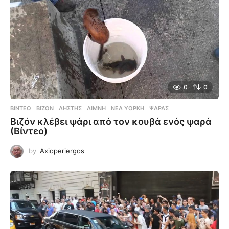
0
0
ΒΊΝΤΕΟ
ΒΙΖΌΝ
,
ΛΗΣΤΉΣ
,
ΛΊΜΝΗ
,
ΝΈΑ ΥΌΡΚΗ
,
ΨΑΡΆΣ
Βιζόν κλέβει ψάρι από τον κουβά ενός ψαρά
(Βίντεο)
by
Axioperiergos