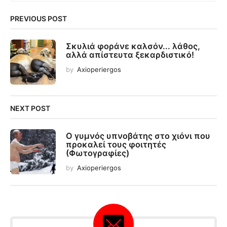
PREVIOUS POST
Σκυλιά φοράνε καλσόν... λάθος,
αλλά απίστευτα ξεκαρδιστικό!
by
Axioperiergos
NEXT POST
Ο γυμνός υπνοβάτης στο χιόνι που
προκαλεί τους φοιτητές
(Φωτογραφίες)
by
Axioperiergos