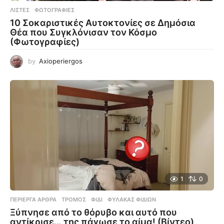
ΛΊΣΤΕΣ
,
ΦΩΤΟΓΡΑΦΊΕΣ
10 Σοκαριστικές Αυτοκτονίες σε Δημόσια
Θέα που Συγκλόνισαν τον Κόσμο
(Φωτογραφίες)
by
Axioperiergos
1
0
ΠΕΡΊΕΡΓΑ ΆΡΘΡΑ
ΤΡΌΜΟΣ
,
ΦΊΔΙ
,
ΦΎΛΑΚΑΣ ΦΙΔΙΏΝ
Ξύπνησε από το θόρυβο και αυτό που
αντίκρισε… της πάγωσε το αίμα! (Βίντεο)