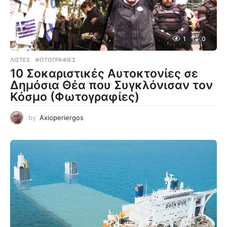
1
0
ΛΊΣΤΕΣ
,
ΦΩΤΟΓΡΑΦΊΕΣ
10 Σοκαριστικές Αυτοκτονίες σε
Δημόσια Θέα που Συγκλόνισαν τον
Κόσμο (Φωτογραφίες)
by
Axioperiergos