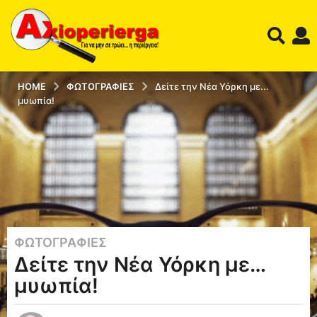
HOME
ΦΩΤΟΓΡΑΦΊΕΣ
Δείτε την Νέα Υόρκη με...
μυωπία!
ΦΩΤΟΓΡΑΦΊΕΣ
1
Δείτε την Νέα Υόρκη με…
2
έ
μυωπία!
τ
η