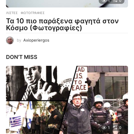
1
0
ΛΊΣΤΕΣ
,
ΦΩΤΟΓΡΑΦΊΕΣ
Τα 10 πιο παράξενα φαγητά στον
Κόσμο (Φωτογραφίες)
by
Axioperiergos
DON'T MISS
1
0