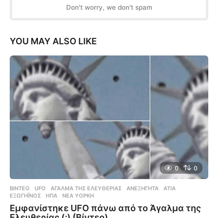
Don't worry, we don't spam
YOU MAY ALSO LIKE
0
0
ΒΊΝΤΕΟ
UFO
,
ΆΓΑΛΜΑ ΤΗΣ ΕΛΕΥΘΕΡΊΑΣ
,
ΑΝΕΞΉΓΗΤΑ
,
ΑΤΙΑ
,
ΕΞΩΓΉΙΝΟΣ
,
ΗΠΑ
,
ΝΈΑ ΥΌΡΚΗ
Εμφανίστηκε UFO πάνω από το Άγαλμα της
Ελευθερίας (;) (Βίντεο)