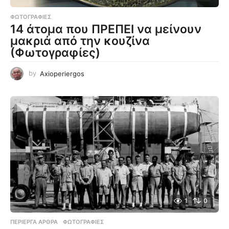
ΦΩΤΟΓΡΑΦΊΕΣ
14 άτομα που ΠΡΕΠΕΙ να μείνουν
μακριά από την κουζίνα
(Φωτογραφίες)
by
Axioperiergos
1
0
ΠΕΡΊΕΡΓΑ ΆΡΘΡΑ
,
ΦΩΤΟΓΡΑΦΊΕΣ