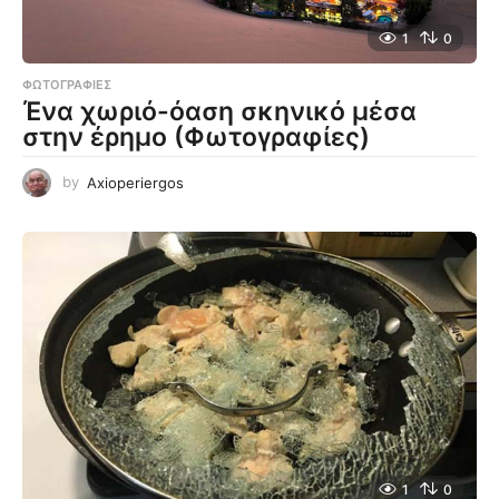
1
0
ΦΩΤΟΓΡΑΦΊΕΣ
Ένα χωριό-όαση σκηνικό μέσα
στην έρημο (Φωτογραφίες)
by
Axioperiergos
1
0