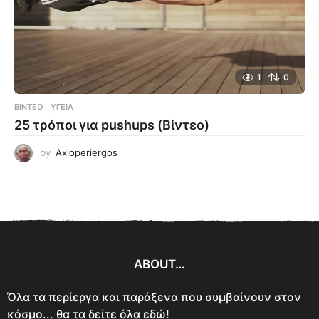
1
0
ΒΊΝΤΕΟ
ΥΓΕΊΑ
25 τρόποι για pushups (Βίντεο)
by
Axioperiergos
ABOUT…
Όλα τα περίεργα και παράξενα που συμβαίνουν στον
κόσμο... θα τα δείτε όλα εδώ!