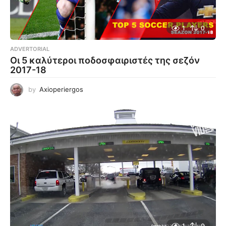
1
0
ADVERTORIAL
Οι 5 καλύτεροι ποδοσφαιριστές της σεζόν
2017-18
by
Axioperiergos
1
0