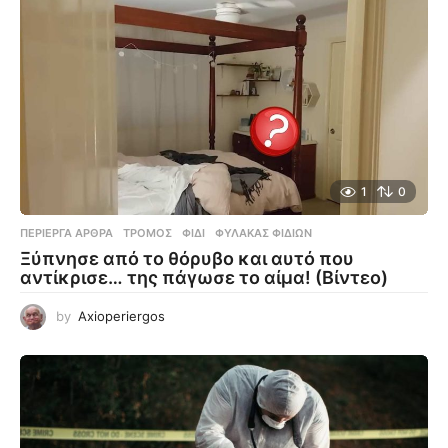
1
0
ΠΕΡΊΕΡΓΑ ΆΡΘΡΑ
ΤΡΌΜΟΣ
,
ΦΊΔΙ
,
ΦΎΛΑΚΑΣ ΦΙΔΙΏΝ
Ξύπνησε από το θόρυβο και αυτό που
αντίκρισε… της πάγωσε το αίμα! (Βίντεο)
by
Axioperiergos