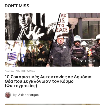
DON'T MISS
1
0
ΛΊΣΤΕΣ
,
ΦΩΤΟΓΡΑΦΊΕΣ
10 Σοκαριστικές Αυτοκτονίες σε Δημόσια
Θέα που Συγκλόνισαν τον Κόσμο
(Φωτογραφίες)
by
Axioperiergos