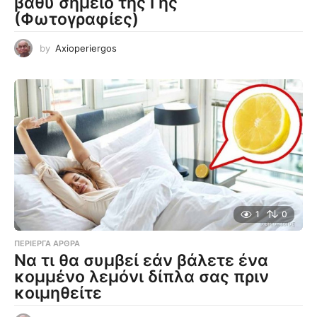
βαθύ σημείο της Γης
(Φωτογραφίες)
by
Axioperiergos
1
0
ΠΕΡΊΕΡΓΑ ΆΡΘΡΑ
Να τι θα συμβεί εάν βάλετε ένα
κομμένο λεμόνι δίπλα σας πριν
κοιμηθείτε