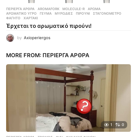
ΠΕΡΊΕΡΓΑ ΆΡΘΡΑ
AROMAFORK
,
MOLECULE-R
,
ΆΡΩΜΑ
,
ΑΡΩΜΑΤΙΚΌ ΥΓΡΌ
,
ΓΕΎΜΑ
,
ΜΥΡΩΔΙΈΣ
,
ΠΙΡΟΎΝΙ
,
ΣΤΑΓΟΝΌΜΕΤΡΟ
,
ΦΑΓΗΤΌ
,
ΧΑΡΤΆΚΙ
Έρχεται το αρωματικό πιρούνι!
by
Axioperiergos
MORE FROM:
ΠΕΡΊΕΡΓΑ ΆΡΘΡΑ
1
0