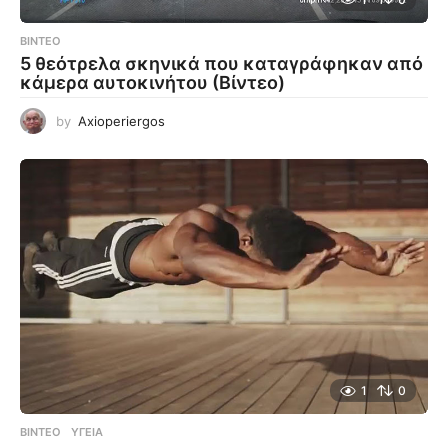
ΒΊΝΤΕΟ
5 θεότρελα σκηνικά που καταγράφηκαν από
κάμερα αυτοκινήτου (Βίντεο)
by
Axioperiergos
1
0
ΒΊΝΤΕΟ
ΥΓΕΊΑ