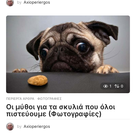
by
Axioperiergos
1
0
ΠΕΡΊΕΡΓΑ ΆΡΘΡΑ
,
ΦΩΤΟΓΡΑΦΊΕΣ
Οι μύθοι για τα σκυλιά που όλοι
πιστεύουμε (Φωτογραφίες)
by
Axioperiergos