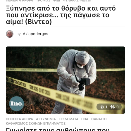
ΠΕΡΊΕΡΓΑ ΆΡΘΡΑ
ΤΡΌΜΟΣ
,
ΦΊΔΙ
,
ΦΎΛΑΚΑΣ ΦΙΔΙΏΝ
Ξύπνησε από το θόρυβο και αυτό
που αντίκρισε… της πάγωσε το
αίμα! (Βίντεο)
by
Axioperiergos
1
0
ΠΕΡΊΕΡΓΑ ΆΡΘΡΑ
ΑΣΤΥΝΟΜΊΑ
,
ΕΓΚΛΉΜΑΤΑ
,
ΗΠΑ
,
ΘΆΝΑΤΟΣ
,
ΚΑΘΑΡΙΣΜΌΣ ΣΚΗΝΏΝ ΕΓΚΛΉΜΑΤΟΣ
Γνωρίστε τους ανθρώπους που