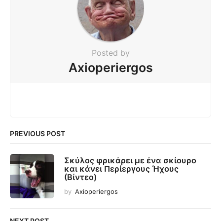
Posted by
Axioperiergos
PREVIOUS POST
Σκύλος φρικάρει με ένα σκίουρο
και κάνει Περίεργους Ήχους
(Βίντεο)
by
Axioperiergos
NEXT POST