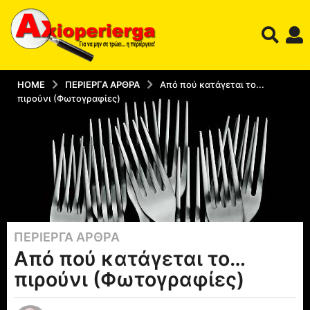
HOME
ΠΕΡΊΕΡΓΑ ΆΡΘΡΑ
Από πού κατάγεται το...
πιρούνι (Φωτογραφίες)
ΠΕΡΊΕΡΓΑ ΆΡΘΡΑ
1
Από πού κατάγεται το…
2
έ
πιρούνι (Φωτογραφίες)
τ
η