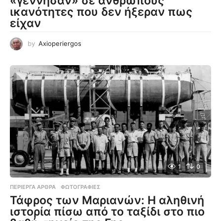
«γέννησαν» σε ανθρώπους
ικανότητες που δεν ήξεραν πως
είχαν
by
Axioperiergos
1
0
ΠΕΡΊΕΡΓΑ ΆΡΘΡΑ
,
ΦΩΤΟΓΡΑΦΊΕΣ
Τάφρος των Μαριανών: Η αληθινή
ιστορία πίσω από το ταξίδι στο πιο