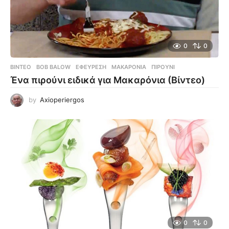
0
0
ΒΊΝΤΕΟ
BOB BALOW
,
ΕΦΕΎΡΕΣΗ
,
ΜΑΚΑΡΌΝΙΑ
,
ΠΙΡΟΎΝΙ
Ένα πιρούνι ειδικά για Μακαρόνια (Βίντεο)
by
Axioperiergos
0
0