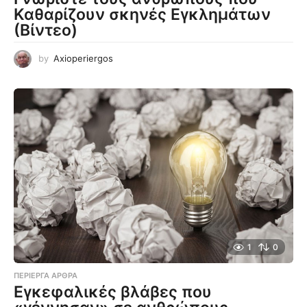
Καθαρίζουν σκηνές Εγκλημάτων
(Βίντεο)
by
Axioperiergos
1
0
ΠΕΡΊΕΡΓΑ ΆΡΘΡΑ
Εγκεφαλικές βλάβες που