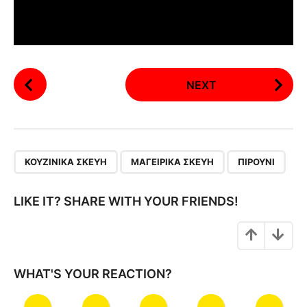
P
NEXT
o
s
t
P
,
,
a
ΚΟΥΖΙΝΙΚΆ ΣΚΕΎΗ
ΜΑΓΕΙΡΙΚΆ ΣΚΕΎΗ
ΠΙΡΟΎΝΙ
g
i
LIKE IT? SHARE WITH YOUR FRIENDS!
n
a
t
i
WHAT'S YOUR REACTION?
o