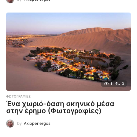
1
0
ΦΩΤΟΓΡΑΦΊΕΣ
Ένα χωριό-όαση σκηνικό μέσα
στην έρημο (Φωτογραφίες)
by
Axioperiergos