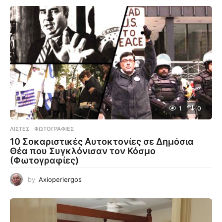
1
0
ΛΊΣΤΕΣ
,
ΦΩΤΟΓΡΑΦΊΕΣ
10 Σοκαριστικές Αυτοκτονίες σε Δημόσια
Θέα που Συγκλόνισαν τον Κόσμο
(Φωτογραφίες)
by
Axioperiergos