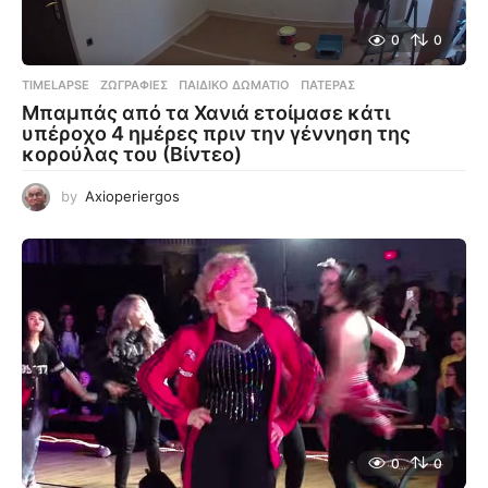
0
0
TIMELAPSE
ΖΩΓΡΑΦΙΈΣ
,
ΠΑΙΔΙΚΌ ΔΩΜΆΤΙΟ
,
ΠΑΤΈΡΑΣ
Μπαμπάς από τα Χανιά ετοίμασε κάτι
υπέροχο 4 ημέρες πριν την γέννηση της
κορούλας του (Βίντεο)
by
Axioperiergos
0
0