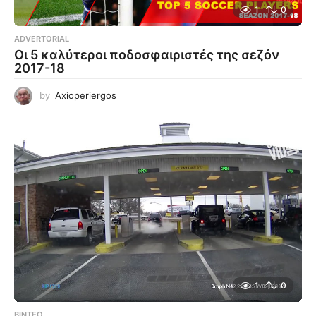
1
0
ADVERTORIAL
Οι 5 καλύτεροι ποδοσφαιριστές της σεζόν
2017-18
by
Axioperiergos
1
0
ΒΊΝΤΕΟ