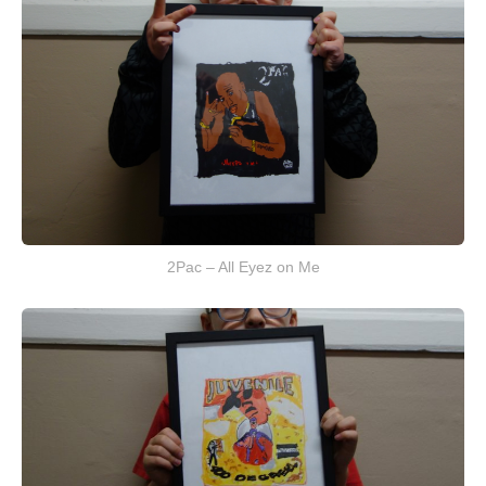
2Pac – All Eyez on Me