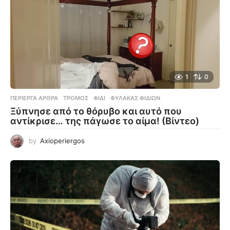
1
0
ΠΕΡΊΕΡΓΑ ΆΡΘΡΑ
ΤΡΌΜΟΣ
,
ΦΊΔΙ
,
ΦΎΛΑΚΑΣ ΦΙΔΙΏΝ
Ξύπνησε από το θόρυβο και αυτό που
αντίκρισε… της πάγωσε το αίμα! (Βίντεο)
by
Axioperiergos