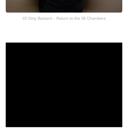
Ol’ Dirty Bastard – Return to the 36 Chambers