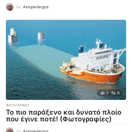
by
Axioperiergos
1
0
ΦΩΤΟΓΡΑΦΊΕΣ
Το πιο παράξενο και δυνατό πλοίο
που έγινε ποτέ! (Φωτογραφίες)
by
Axioperiergos