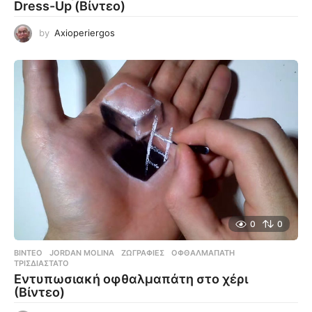
Dress-Up (Βίντεο)
by
Axioperiergos
0
0
ΒΊΝΤΕΟ
JORDAN MOLINA
,
ΖΩΓΡΑΦΙΈΣ
,
ΟΦΘΑΛΜΑΠΆΤΗ
,
ΤΡΙΣΔΙΆΣΤΑΤΟ
Εντυπωσιακή οφθαλμαπάτη στο χέρι
(Βίντεο)