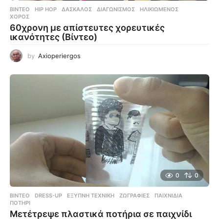
ΒΊΝΤΕΟ
HIP HOP
,
ΔΆΣΚΑΛΟΣ
,
ΔΙΑΓΩΝΙΣΜΌΣ
,
ΗΛΙΚΙΩΜΈΝΟΣ
,
ΧΟΡΌΣ
60χρονη με απίστευτες χορευτικές
ικανότητες (Βίντεο)
by
Axioperiergos
0
0
ΒΊΝΤΕΟ
DRESS-UP
,
ΈΞΥΠΝΗ ΤΕΧΝΙΚΉ
,
ΖΩΓΡΑΦΙΈΣ
,
ΠΑΙΧΝΊΔΙΑ
,
ΠΟΤΉΡΙ
Μετέτρεψε πλαστικά ποτήρια σε παιχνίδι