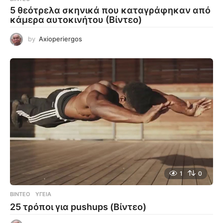
5 θεότρελα σκηνικά που καταγράφηκαν από
κάμερα αυτοκινήτου (Βίντεο)
by
Axioperiergos
1
0
ΒΊΝΤΕΟ
ΥΓΕΊΑ
25 τρόποι για pushups (Βίντεο)