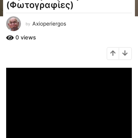
(Φωτογραφίες)
a
g
o
Axioperiergos
by
1
2
0
views
έ
τ
η
a
g
o