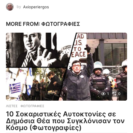
by
Axioperiergos
MORE FROM:
ΦΩΤΟΓΡΑΦΊΕΣ
1
0
ΛΊΣΤΕΣ
,
ΦΩΤΟΓΡΑΦΊΕΣ
10 Σοκαριστικές Αυτοκτονίες σε
Δημόσια Θέα που Συγκλόνισαν τον
Κόσμο (Φωτογραφίες)