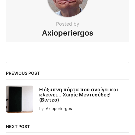
Posted by
Axioperiergos
PREVIOUS POST
Η έξυπνη πόρτα που ανοίγει και
κλείνει... Χωρίς Μεντεσέδες!
(Βίντεο)
by
Axioperiergos
NEXT POST