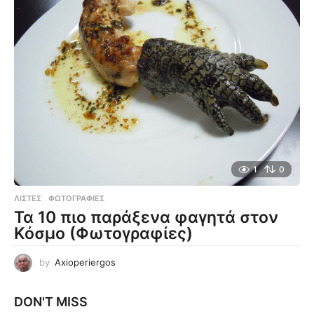
1
0
ΛΊΣΤΕΣ
,
ΦΩΤΟΓΡΑΦΊΕΣ
Τα 10 πιο παράξενα φαγητά στον
Κόσμο (Φωτογραφίες)
by
Axioperiergos
DON'T MISS