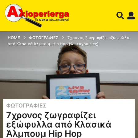
HOME
ΦΩΤΟΓΡΑΦΊΕΣ
7χρονος ζωγραφίζει εξώφυλλα
από Κλασικά Άλμπουμ Hip Hop (Φωτογραφίες)
ΦΩΤΟΓΡΑΦΊΕΣ
1
7χρονος ζωγραφίζει
2
έ
εξώφυλλα από Κλασικά
τ
Άλμπουμ Hip Hop
η