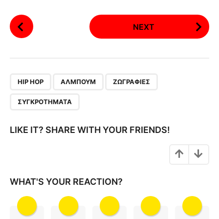
P
NEXT
o
s
t
P
,
,
,
a
HIP HOP
ΆΛΜΠΟΥΜ
ΖΩΓΡΑΦΙΈΣ
g
ΣΥΓΚΡΟΤΉΜΑΤΑ
i
n
LIKE IT? SHARE WITH YOUR FRIENDS!
a
t
i
o
WHAT'S YOUR REACTION?
n