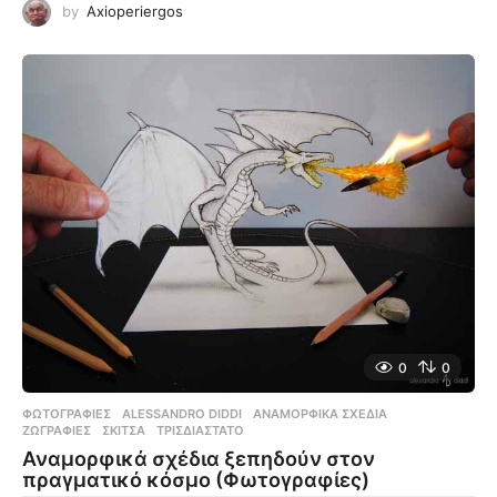
by
Axioperiergos
0
0
ΦΩΤΟΓΡΑΦΊΕΣ
ALESSANDRO DIDDI
,
ΑΝΑΜΟΡΦΙΚΆ ΣΧΈΔΙΑ
,
ΖΩΓΡΑΦΙΈΣ
,
ΣΚΊΤΣΑ
,
ΤΡΙΣΔΙΆΣΤΑΤΟ
Αναμορφικά σχέδια ξεπηδούν στον
πραγματικό κόσμο (Φωτογραφίες)