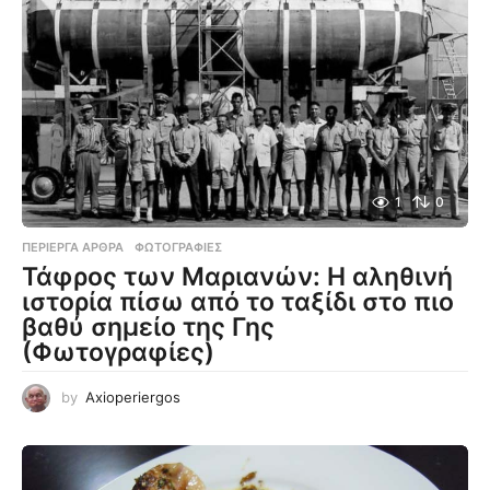
1
0
ΠΕΡΊΕΡΓΑ ΆΡΘΡΑ
,
ΦΩΤΟΓΡΑΦΊΕΣ
Τάφρος των Μαριανών: Η αληθινή
ιστορία πίσω από το ταξίδι στο πιο
βαθύ σημείο της Γης
(Φωτογραφίες)
by
Axioperiergos