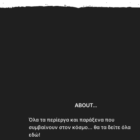
Ξύπνησε από το θό
10 Σοκαριστικές
και αυτό που αντίκρισ
Αυτοκτονίες σε Δημόσια
Θέα που Συγκλόνισαν...
ABOUT…
Όλα τα περίεργα και παράξενα που
συμβαίνουν στον κόσμο... θα τα δείτε όλα
εδώ!