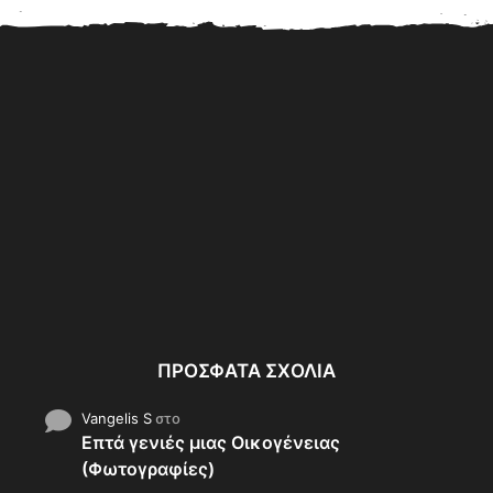
ρυβο
Γνωρίστε τους ανθρώπους
Οι 5 καλύτεροι
ε…...
που Καθαρίζουν σκηνές
ποδοσφαιριστές της σεζόν
Εγκλημάτων (Βίντεο)
2017-18
ΠΡΌΣΦΑΤΑ ΣΧΌΛΙΑ
Vangelis S
στο
Επτά γενιές μιας Οικογένειας
(Φωτογραφίες)