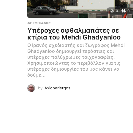
0
0
ΦΩΤΟΓΡΑΦΊΕΣ
Υπέροχες οφθαλμαπάτες σε
κτίρια του Mehdi Ghadyanloo
Ο Ιρανός σχεδιαστής και ζωγράφος Mehdi
Ghadyanloo δημιουργεί τεράστιες και
υπέροχες πολύχρωμες τοιχογραφίες.
Χρησιμοποιώντας το περιβάλλον για τις
υπέροχες δημιουργίες του μας κάνει να
δούμε...
by
Axioperiergos