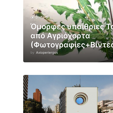
0
0
Όμορφες υπαίθριες Τ
από Αγριόχορτα
(Φωτογραφίες+Βίντε
by
Axioperiergos