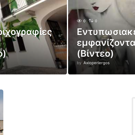
0
0
οιχογραφίες
Εντυπωσιακέ
εμφανίζοντα
ο)
(Βίντεο)
by
Axioperiergos