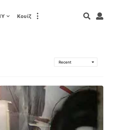
IY
Κουίζ
Recent