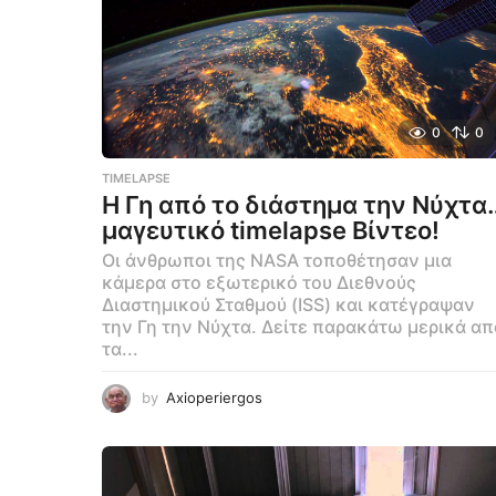
0
0
TIMELAPSE
Η Γη από το διάστημα την Νύχτα
μαγευτικό timelapse Βίντεο!
Οι άνθρωποι της NASA τοποθέτησαν μια
κάμερα στο εξωτερικό του Διεθνούς
Διαστημικού Σταθμού (ISS) και κατέγραψαν
την Γη την Νύχτα. Δείτε παρακάτω μερικά απ
τα...
by
Axioperiergos