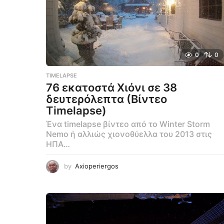
0
0
TIMELAPSE
76 εκατοστά Χιόνι σε 38
δευτερόλεπτα (Βίντεο
Timelapse)
Ένα timelapse βίντεο από το Winter Storm
Nemo ή αλλιώς χιονοθύελλα του 2013 στις
ΗΠΑ…
by
Axioperiergos