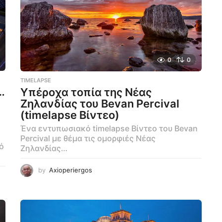
0
0
TIMELAPSE
…
Υπέροχα τοπία της Νέας
Ζηλανδίας του Bevan Percival
(timelapse Βίντεο)
Ένα εντυπωσιακό timelapse Βίντεο του Bevan
Percival με θέμα τις ομορφιές Νέας
ό
Ζηλανδίας…
by
Axioperiergos