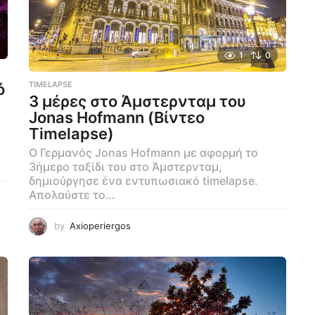
1
0
TIMELAPSE
ό
3 μέρες στο Άμστερνταμ του
)
Jonas Hofmann (Βίντεο
Timelapse)
Ο Γερμανός Jonas Hofmann με αφορμή το
3ήμερο ταξίδι του στο Άμστερνταμ,
δημιούργησε ένα εντυπωσιακό timelapse.
Απολαύστε το…
by
Axioperiergos