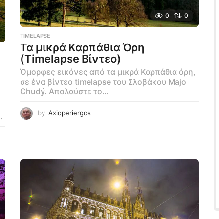
0
0
TIMELAPSE
Τα μικρά Καρπάθια Όρη
(Timelapse Βίντεο)
Όμορφες εικόνες από τα μικρά Καρπάθια όρη,
σε ένα βίντεο timelapse του Σλοβάκου Majo
Chudý. Απολαύστε το…
by
Axioperiergos
.