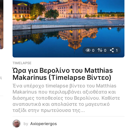
0
0
1
TIMELAPSE
Ώρα για Βερολίνο του Matthias
Makarinus (Timelapse Βίντεο)
ι
Ένα υπέροχο timelapse βίντεο του Matthias
Makarinus που περιλαμβάνει αξιοθέατα και
διάσημες τοποθεσίες του Βερολίνου. Καθίστε
αναπαυτικά και απολαύστε το μαγευτικό
ταξίδι στην πρωτεύουσα της...
by
Axioperiergos