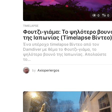
0
0
TIMELAPSE
Φουτζι-γιάμα: Το ψηλότερο βουν
της Ιαπωνίας (Timelapse Βίντεο
Ένα υπέροχο timelapse Βίντεο από τον
Damdiver με θέμα το Φουτζι-γιάμα, το
ψηλότερο βουνό της Ιαπωνίας. Απολαύστε
το…
by
Axioperiergos