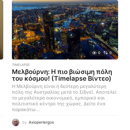
0
0
TIMELAPSE
Μελβούρνη: Η πιο βιώσιμη πόλη
του κόσμου! (Timelapse Βίντεο)
Η Μελβούρνη είναι η δεύτερη μεγαλύτερη
πόλη της Αυστραλίας μετά το Σίδνεϊ. Αποτελεί
το μεγαλύτερο οικονομικό, εμπορικό και
πολιτιστικό κέντρο της χώρας. Δείτε ένα
παρακάτω...
by
Axioperiergos