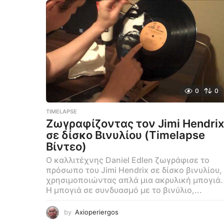
0
0
TIMELAPSE
Ζωγραφίζοντας τον Jimi Hendrix
σε δίσκο Βινυλίου (Timelapse
Βίντεο)
Ο καλλιτέχνης Daniel Edlen ζωγράφισε το
πρόσωπο του Jimi Hendrix σε δίσκο βινυλίου,
χρησιμοποιώντας απλά μια ακρυλική μπογιά.
Η μπογιά σε συνδυασμό με το βινύλιο,...
by
Axioperiergos