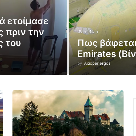
ά ετοίμασε
ς πριν την
0
0
ς του
Πως βάφεται
Emirates (Βί
by
Axioperiergos