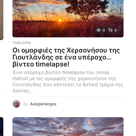
0
0
TIMELAPSE
Οι ομορφιές της Χερσονήσου της
Γιουτλάνδης σε ένα υπέροχο…
βίντεο timelapse!
Ένα υπέροχο βίντεο timelapse του Jonas
Høholt με τις ομορφιές της χερσονήσου της
Γιουτλάνδης που αποτελεί το δυτικό τμήμα της
Δανίας…
by
Axioperiergos