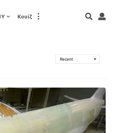
IY
Κουίζ
Recent