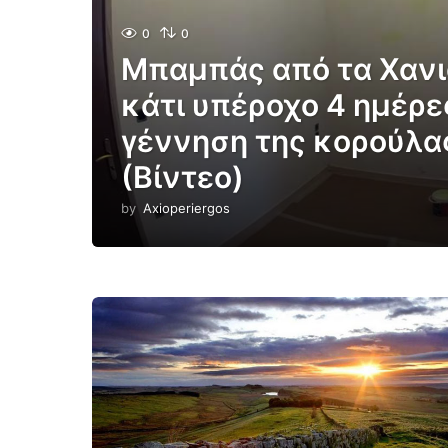
0
0
Μπαμπάς από τα Χανι
κάτι υπέροχο 4 ημέρε
γέννηση της κορούλα
(Βίντεο)
by
Axioperiergos