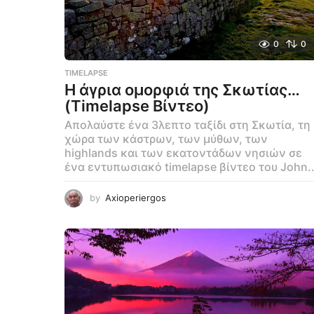
0
0
TIMELAPSE
Η άγρια ομορφιά της Σκωτίας…
(Timelapse Βίντεο)
Απολαύστε ένα 3λεπτο ταξίδι στη Σκωτία, τη
χώρα των κάστρων, των μύθων, των
highlands και των εκατοντάδων νησιών σε
ένα εντυπωσιακό timelapse βίντεο του John..
by
Axioperiergos