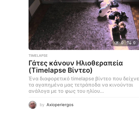
0
0
TIMELAPSE
Γάτες κάνουν Ηλιοθεραπεία
(Timelapse Βίντεο)
Ένα διαφορετικό timelapse βίντεο που δείχνε
τα αγαπημένα μας τετράποδα να κινούνται
ανάλογα με το φως του ηλίου…
by
Axioperiergos