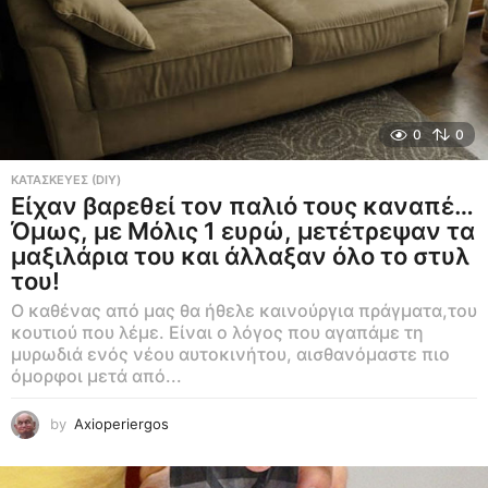
0
0
ΚΑΤΑΣΚΕΥΕΣ (DIY)
Είχαν βαρεθεί τον παλιό τους καναπέ…
Όμως, με Μόλις 1 ευρώ, μετέτρεψαν τα
μαξιλάρια του και άλλαξαν όλο το στυλ
του!
Ο καθένας από μας θα ήθελε καινούργια πράγματα,του
κουτιού που λέμε. Είναι ο λόγος που αγαπάμε τη
μυρωδιά ενός νέου αυτοκινήτου, αισθανόμαστε πιο
όμορφοι μετά από...
by
Axioperiergos