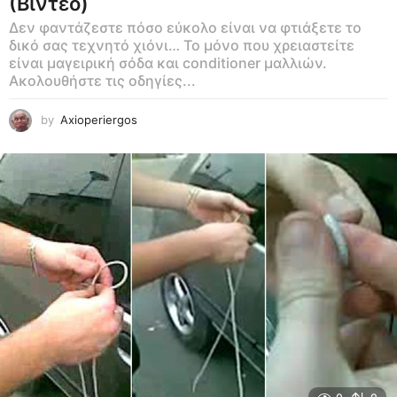
(Βίντεο)
Δεν φαντάζεστε πόσο εύκολο είναι να φτιάξετε το
δικό σας τεχνητό χιόνι… Το μόνο που χρειαστείτε
είναι μαγειρική σόδα και conditioner μαλλιών.
Ακολουθήστε τις οδηγίες...
by
Axioperiergos