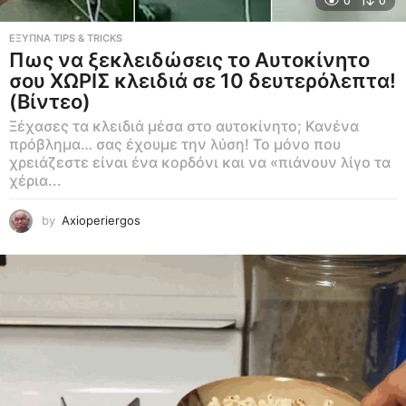
0
0
ΕΞΥΠΝΑ TIPS & TRICKS
Πως να ξεκλειδώσεις το Αυτοκίνητο
σου ΧΩΡΙΣ κλειδιά σε 10 δευτερόλεπτα!
(Βίντεο)
Ξέχασες τα κλειδιά μέσα στο αυτοκίνητο; Κανένα
πρόβλημα… σας έχουμε την λύση! Το μόνο που
χρειάζεστε είναι ένα κορδόνι και να «πιάνουν λίγο τα
χέρια...
by
Axioperiergos