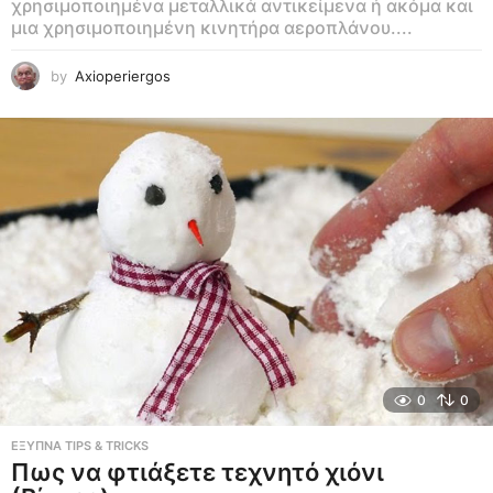
χρησιμοποιημένα μεταλλικά αντικείμενα ή ακόμα και
μια χρησιμοποιημένη κινητήρα αεροπλάνου....
by
Axioperiergos
0
0
ΕΞΥΠΝΑ TIPS & TRICKS
Πως να φτιάξετε τεχνητό χιόνι