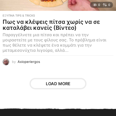
0
0
ΕΞΥΠΝΑ TIPS & TRICKS
Πως να κλέψεις πίτσα χωρίς να σε
καταλάβει κανείς (Βίντεο)
Παραγγέλνετε μια πίτσα και πρέπει να την
μοιραστείτε με τους φίλους σας. Το πρόβλημα είναι
πως θέλετε να κλέψετε ένα κομμάτι για την
μεταμεσονύχτια λιγούρα, αλλά...
by
Axioperiergos
LOAD MORE