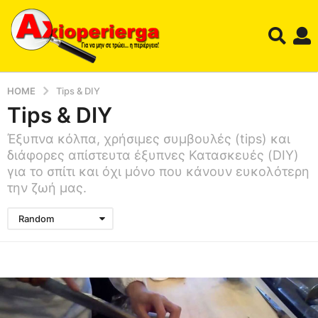
HOME
Tips & DIY
Tips & DIY
Έξυπνα κόλπα, χρήσιμες συμβουλές (tips) και
διάφορες απίστευτα έξυπνες Κατασκευές (DIY)
για το σπίτι και όχι μόνο που κάνουν ευκολότερη
την ζωή μας.
Random