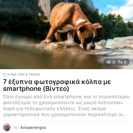
0
0
ΕΞΥΠΝΑ TIPS & TRICKS
7 έξυπνα φωτογραφικά κόλπα με
smartphone (Βίντεο)
Όλοι έχουμε από ένα smartphone, και οι περισσότεροι
φαντάζομαι το χρησιμοποιείτε ως μικρό λαπτοπάκι
παρά για τηλεφωνικές κλήσεις. Ένας ακόμα
χαρακτηριστικό που χρησιμοποιούν περισσότερο οι...
by
Axioperiergos