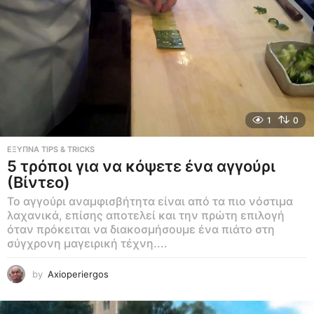
1
0
ΕΞΥΠΝΑ TIPS & TRICKS
5 τρόποι για να κόψετε ένα αγγούρι
(Βίντεο)
Το αγγούρι αναμφισβήτητα είναι από τα πιο νόστιμα
λαχανικά, επίσης αποτελεί και την πρώτη επιλογή
όταν πρόκειται να διακοσμήσουμε ένα πιάτο στη
σύγχρονη μαγειρική τέχνη....
by
Axioperiergos