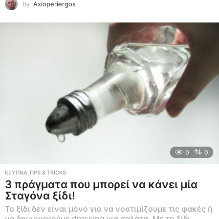
by
Axioperiergos
0
0
ΕΞΥΠΝΑ TIPS & TRICKS
3 πράγματα που μπορεί να κάνει μία
Σταγόνα ξίδι!
Το ξίδι δεν είναι μόνο για να νοστιμίζουμε τις φακές ή
να δημιουργούμε dressing για σαλάτα. Με το ξίδι